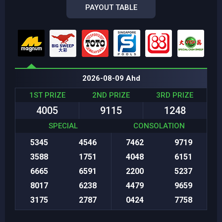
PAYOUT TABLE
2026-08-09 Ahd
1ST PRIZE
2ND PRIZE
3RD PRIZE
4005
9115
1248
SPECIAL
CONSOLATION
5345
4546
7462
9719
3588
1751
4048
6151
6665
6591
2200
5237
8017
6238
4479
9659
3175
2787
0424
7758