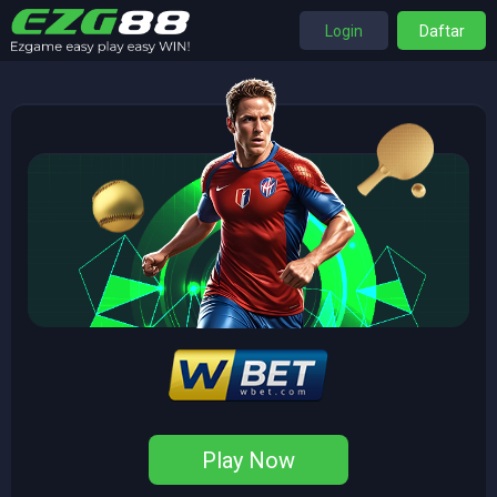
Login
Daftar
Play Now