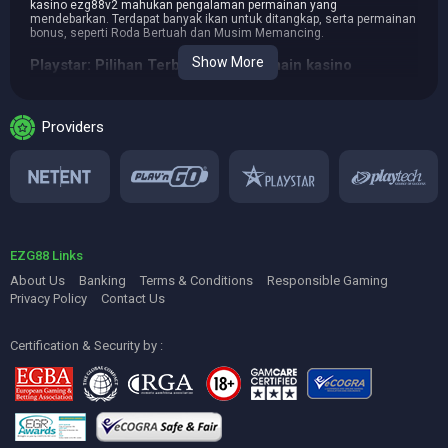
kasino ezg88v2 mahukan pengalaman permainan yang
mendebarkan. Terdapat banyak ikan untuk ditangkap, serta permainan
bonus, seperti Roda Bertuah dan Musim Memancing.
Show More
Playstar: Pilihan Terbaik Untuk Pemain kasino
Salah satu permainan memancing yang paling popular di kalangan
rakyat Malaysia ialah Playstar. Tema bawah air yang berwarna-warni
digabungkan dengan kesan bunyi yang unik dan grafik berwarna-warni
Providers
dalam permainan ini.
Memancing Joker – Permainan Kasino Terkemuka
Joker Fishing menawarkan ganjaran yang besar dan ciri istimewa
sebagai tambahan kepada permainan memancingnya. Ikan di
ezg88v2
Memancing Joker
boleh ditangkap dalam pelbagai peringkat
berbeza dengan latar belakang yang berbeza. Ganjaran tambahan
juga boleh diperoleh dalam permainan mini seperti Goldfish Paradise
EZG88 Links
dan King of the Ocean. Pemain kasino EZG88v2 boleh meningkatkan
peluang mereka untuk menang besar dengan menggunakan pancing
About Us
Banking
Terms & Conditions
Responsible Gaming
mereka dengan bijak dalam Joker Fishing.
Privacy Policy
Contact Us
Sejauh manakah selamat bermain permainan kasino
memancing dalam talian?
Certification & Security by :
Permainan kasino memancing selamat untuk dimainkan di EZg88v2.
Untuk memastikan permainan ezg88v2 adalah adil dan telus, syarikat
pihak ketiga mengauditnya dengan kerap.
Apabila saya bermain permainan kasino memancing,
bagaimanakah saya hendak mendepositkan wang?