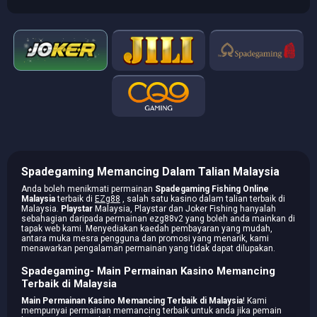
Spadegaming Memancing Dalam Talian Malaysia
Anda boleh menikmati permainan
Spadegaming Fishing Online
Malaysia
terbaik di
EZg88
, salah satu kasino dalam talian terbaik di
Malaysia.
Playstar
Malaysia, Playstar dan Joker Fishing hanyalah
sebahagian daripada permainan ezg88v2 yang boleh anda mainkan di
tapak web kami. Menyediakan kaedah pembayaran yang mudah,
antara muka mesra pengguna dan promosi yang menarik, kami
menawarkan pengalaman permainan yang tidak dapat dilupakan.
Spadegaming- Main Permainan Kasino Memancing
Terbaik di Malaysia
Main Permainan Kasino Memancing Terbaik di Malaysia
! Kami
mempunyai permainan memancing terbaik untuk anda jika pemain